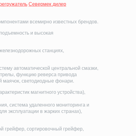
регружатель
Севермек дилер
компонентами всемирно известных брендов.
оподъемность и высокая
 железнодорожных станциях,
стему автоматической центральной смазки,
трелы, функцию реверса привода
ый маячок, светодиодные фонари.
арактеристик магнитного устройства),
ия, система удаленного мониторинга и
ля эксплуатации в жарких странах),
ой грейфер, сортировочный грейфер,