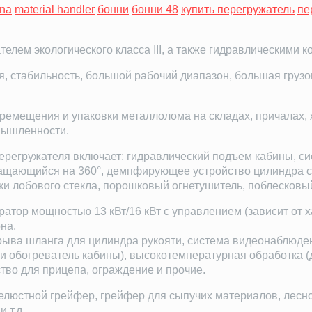
ina
material handler
бонни
бонни 48
купить перегружатель
пе
лем экологического класса III, а также гидравлическими 
, стабильность, большой рабочий диапазон, большая груз
еремещения и упаковки металлолома на складах, причалах,
мышленности.
ерегружателя включает: гидравлический подъем кабины, си
ащающийся на 360°, демпфирующее устройство цилиндра с
стки лобового стекла, порошковый огнетушитель, поблесков
атор мощностью 13 кВт/16 кВт с управлением (зависит от х
на,
ыва шланга для цилиндра рукояти, система видеонаблюден
и обогреватель кабины), высокотемпературная обработка (д
тво для прицепа, ограждение и прочие.
елюстной грейфер, грейфер для сыпучих материалов, лесн
 т.д..