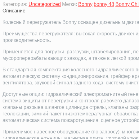
Категория:
Uncategorized
Метки:
Bonny
bonny 48
Bonny Ch
Описание
Колесный перегружатель Bonny оснащен дизельным двигате
Преимущества перегружателя: высокая скорость движения
производительность.
Применяется для погрузки, разгрузки, штабелирования, п
мусороперерабатывающих заводах, а также в легкой про
В стандартная комплектация колесного гидравлического п
автоматическую систему кондиционирования, грейфер вр
вентилятора, звуковой сигнал заднего хода, систему очи
Доступные опции: гидравлический электромагнитный генер
система зищиты от перегрузки и контроля рабочего дапазо
клапаны разрыва шлангов цилиндра стрелы, клапаны разр
геолокации, зимний пакет (низкотемпературная обработка 
автоматическая система пожаротушения, сцепное устройс
Применимое навесное оборудование (по запросу): многоч
гидравлические ножницы, магнитная плита, грузовой крюк и