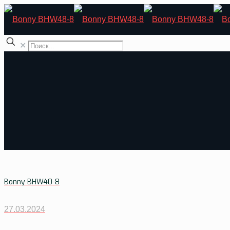
✕
Bonny BHW40-8
27.03.2024